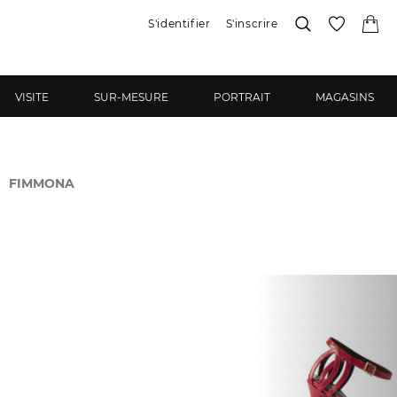
S'identifier
S'inscrire
VISITE
SUR-MESURE
PORTRAIT
MAGASINS
FIMMONA