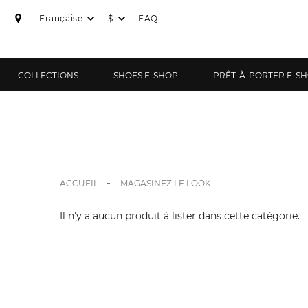
Française
$
FAQ
COLLECTIONS
SHOES E-SHOP
PRÊT-À-PORTER E-S
ACCUEIL
MAGASINEZ LE LOOK
Il n'y a aucun produit à lister dans cette catégorie.