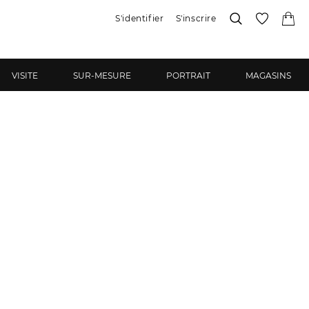
S'identifier
S'inscrire
VISITE
SUR-MESURE
PORTRAIT
MAGASINS